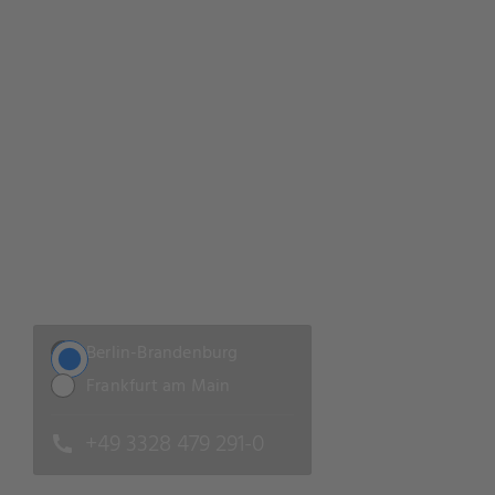
Wir machen Ihr
Rechen­zentrum
erfolgreich!
Lassen Sie sich unverbindlich beraten
Berlin-Brandenburg
Frankfurt am Main
+49 3328 479 291-0