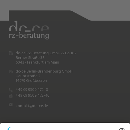
dc-ce RZ-Beratung GmbH & Co. KG
Berner Straße 38
60437 Frankfurt am Main
dc-ce Berlin-Brandenburg GmbH
Hauptstraße 2
14979 Großbeeren
+49 69 9509 472–0
+49 69 9509 472–10
kontakt@dc-ce.de
Rechtliches